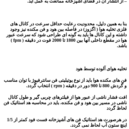
– از انتشار آن در فضای آشپزخانه ممانعت به عمل آید.
بنا به همین دلیل، محدودیت رعایت حداقل سرعت در کانال های
فلزی تخلیه هوا ( اگزوز) در فاصله بین هود و فن مکنده نیز وجود
داشته و این کانال ها باید به گونه ای طراحی شود که سرعت عبور
هوا در مقطع داخلی آنها بین 1800 تا 2000 فوت در دقیقه ( fpm )
باشد.
تخلیه هوای آلوده توسط هود
فن های مکنده هوا باید از نوع یوتیلیتی فن سانترفیوژ با توان مناسب
و گردش 800 تا 900 دور در دقیقه ( rpm ) انتخاب گردد.
افت فشار ناشی از عبور هوا از فیلترهای چربی گیر و طول کانال
ناشی در مسیر بین هود و فن مکنده، باید در محاسبه هد استاتیک فن
لحاظ گردد
در هرصورت هد استاتیک فن های آشپزخانه فست فود کمتر از 1/5
اینچ ستون آب لحاظ نمی گردد.