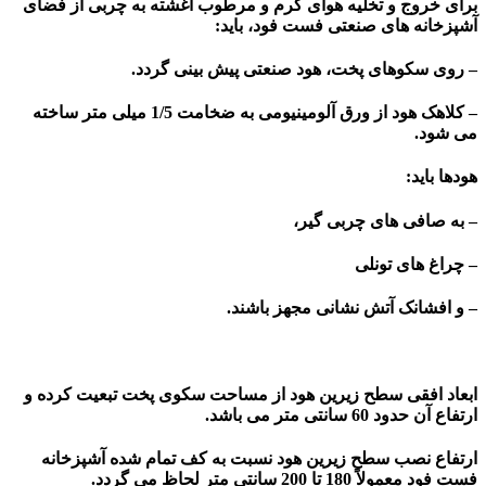
برای خروج و تخلیه هوای گرم و مرطوب آغشته به چربی از فضای
آشپزخانه های صنعتی فست فود، باید:
– روی سکوهای پخت، هود صنعتی پیش بینی گردد.
– کلاهک هود از ورق آلومینیومی به ضخامت 1/5 میلی متر ساخته
می شود.
هودها باید:
– به صافی های چربی گیر،
– چراغ های تونلی
– و افشانک آتش نشانی مجهز باشند.
ابعاد افقی سطح زیرین هود از مساحت سکوی پخت تبعیت کرده و
ارتفاع آن حدود 60 سانتی متر می باشد.
ارتفاع نصب سطح زیرین هود نسبت به کف تمام شده آشپزخانه
فست فود معمولاً 180 تا 200 سانتی متر لحاظ می گردد.