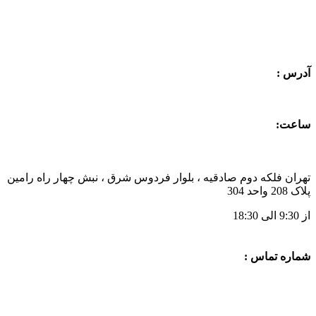
ساعت:
تهران فلکه دوم صادقیه ، بلوار فردوس شرق ، نبش چهار راه رامین
پلاک 208 واحد 304
از 9:30 الی 18:30
شماره تماس :
021-44874838
0912-6277378
0912-0242100