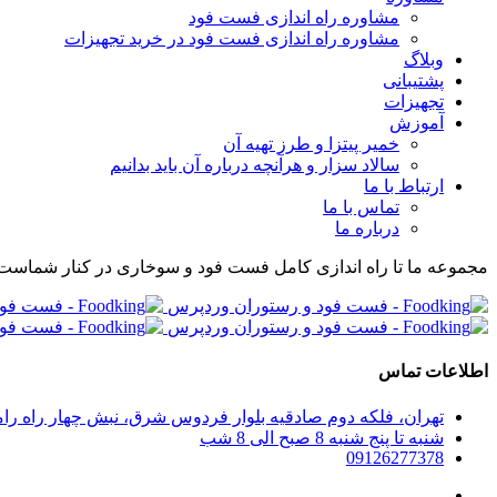
مشاوره راه اندازی فست فود
مشاوره راه اندازی فست فود در خرید تجهیزات
وبلاگ
پشتیبانی
تجهیزات
آموزش
خمیر پیتزا و طرز تهیه آن
سالاد سزار و هرآنچه درباره آن باید بدانیم
ارتباط با ما
تماس با ما
درباره ما
مجموعه ما تا راه اندازی کامل فست فود و سوخاری در کنار شماست
اطلاعات تماس
تهران، فلکه دوم صادقیه بلوار فردوس شرق، نبش چهار راه رامین پلاک 280، واحد 304 مجموعه راه اندازی صف
شنبه تا پنج شنبه 8 صبح الی 8 شب
09126277378