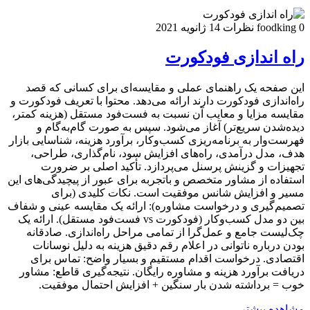
0 نظرات
foodking
14 ژانویه 2021
راه اندازی فودکورت
این صفحه یک راهنمای عملی و مقایسه‌ای برای کسانی که قصد
راه‌اندازی فودکورت دارند ارائه می‌دهد. محتوا با تعریف فودکورت و
مقایسه مزایا و معایب آن نسبت به فست‌فود مستقل (هزینه کمتر،
دیده‌شدن سریع‌تر) آغاز می‌شود. سپس به صورت گام‌به‌گام و
فهرست‌وار به برنامه‌ریزی کسب‌وکار، برآورد هزینه، شناسایی بازار
هدف، مدل درآمدی، راه‌های افزایش سود، نام‌گذاری، طراحی،
تجهیزات و گزینش پرسنل می‌پردازد. تأکید اصلی بر ضرورت
استفاده از مشاور متخصص و باتجربه برای عبور از پیچیدگی‌های این
مسیر و افزایش شانس موفقیت است. نکات کلیدی (برای
تصمیم‌گیری و درخواست مشاوره): ارائه یک مقایسه عینی و شفاف
بین دو مدل کسب‌وکار (فودکورت vs فست‌فود مستقل). ارائه یک
چک‌لیست جامع و عمل‌گرا از تمامی مراحل راه‌اندازی. صادقانه
بودن درباره ناتوانی در اعلام رقم دقیق هزینه به دلیل نوسانات
اقتصادی. درخواست اقدام مستقیم و بسیار واضح: تماس برای
دریافت برآورد هزینه و مشاوره رایگان. نتیجه‌گیری قاطع: مشاور
خوب = برداشته شدن بار سنگین + افزایش احتمال موفقیت.
مشاهده بیشتر