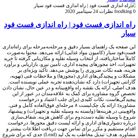
0 نظرات
foodking
24 سپتامبر 2020
راه اندازی فست فود | راه اندازی فست فود
سیار
این صفحه یک راهنمای بسیار دقیق و مرحله‌به‌مرحله برای راه‌اندازی
فست‌فود سیار (کامیون مواد غذایی) ارائه می‌دهد. محتوا به‌صورت
کاملاً ساختاریافته، از انتخاب وسیله نقلیه و مکان‌یابی گرفته تا خرید
تجهیزات، اخذ مجوزهای پیچیده اداری، تأمین نیرو، بازاریابی و برآورد
هزینه، همه نکات ضروری را پوشش می‌دهد. تأکید ویژه‌ای بر
مشکلات و پیچیدگی‌های اداری (مجوزها) و ملاحظات فنی (تهویه،
گارانتی تجهیزات) دارد که نشان‌دهنده تجربه عملی نویسنده است.
هدف اصلی، ارائه یک نقشه راه واقع‌بینانه و در عین حال، نشان دادن
تخصص گروه مشاوره برای کمک به علاقه‌مندان در عبور از این
پیچیدگی‌هاست. نکات کلیدی (برای جلب اعتماد و درخواست
مشاوره): ارائه یک چک‌لیست ۸ مرحله‌ای فوق‌العاده کامل و فنی.
واقع‌بینی در هزینه‌ها (وابسته به وسیله نقلیه و تجهیزات) و پیشنهاد
شروع با وسیله نقلیه دست‌دوم برای کاهش هزینه. شفاف‌سازی
درباره دشواری‌های اداری و ارائه لیست دقیق مجوزها. درخواست
اقدام مستقیم و مکرر برای تماس جهت دریافت اطلاعات بیشتر و
مشاوره. هدف: تبدیل مخاطب به یک لید (Lead) جدی که برای شروع