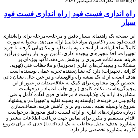
0 نظرات
foodking
24 سپتامبر 2020
راه اندازی فست فود | راه اندازی فست فود
سیار
این صفحه یک راهنمای بسیار دقیق و مرحله‌به‌مرحله برای راه‌اندازی
فست‌فود سیار (کامیون مواد غذایی) ارائه می‌دهد. محتوا به‌صورت
کاملاً ساختاریافته، از انتخاب وسیله نقلیه و مکان‌یابی گرفته تا خرید
تجهیزات، اخذ مجوزهای پیچیده اداری، تأمین نیرو، بازاریابی و برآورد
هزینه، همه نکات ضروری را پوشش می‌دهد. تأکید ویژه‌ای بر
مشکلات و پیچیدگی‌های اداری (مجوزها) و ملاحظات فنی (تهویه،
گارانتی تجهیزات) دارد که نشان‌دهنده تجربه عملی نویسنده است.
هدف اصلی، ارائه یک نقشه راه واقع‌بینانه و در عین حال، نشان دادن
تخصص گروه مشاوره برای کمک به علاقه‌مندان در عبور از این
پیچیدگی‌هاست. نکات کلیدی (برای جلب اعتماد و درخواست
مشاوره): ارائه یک چک‌لیست ۸ مرحله‌ای فوق‌العاده کامل و فنی.
واقع‌بینی در هزینه‌ها (وابسته به وسیله نقلیه و تجهیزات) و پیشنهاد
شروع با وسیله نقلیه دست‌دوم برای کاهش هزینه. شفاف‌سازی
درباره دشواری‌های اداری و ارائه لیست دقیق مجوزها. درخواست
اقدام مستقیم و مکرر برای تماس جهت دریافت اطلاعات بیشتر و
مشاوره. هدف: تبدیل مخاطب به یک لید (Lead) جدی که برای شروع
کار به مشاوره تخصصی نیاز دارد.