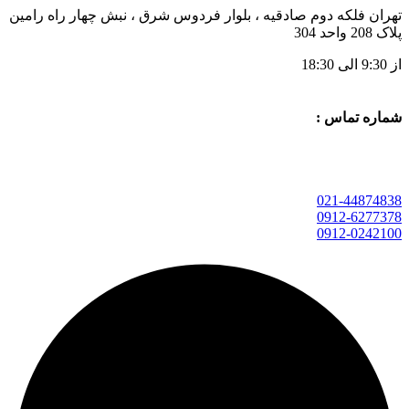
تهران فلکه دوم صادقیه ، بلوار فردوس شرق ، نبش چهار راه رامین
پلاک 208 واحد 304
از 9:30 الی 18:30
شماره تماس :
021-44874838
0912-6277378
0912-0242100