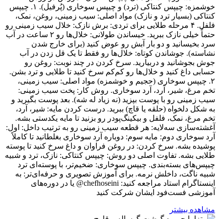
خوشمزه: چیپس کنتاکی (ترد) و چیپس سوخاری (پُرفیل). ۱. چیپس
کنتاکی (بسیار ترد و نازک) مواد اصلی: سیب زمینی، روغن، نمک،
فلفل. ۴ مرحله طلایی برای تردی: برش نازک: خلال سیب زمینی رو
حتماً خیلی نازک ببرید. خیساندن طولانی: خلال‌ها رو ۲ ساعت در آب
سرد بخیسانید و دو بار آبش رو عوض کنید (برای خارج شدن
نشاسته). جوشاندن کوتاه: خلال‌ها رو فقط تا یک قل زدن در آب
جوش بجوشانید و دربیارید. سرخ کردن در چند نوبت: روغن رو
حسابی داغ کنید و خلال‌ها رو کم‌کم سرخ کنید تا طلایی و ترد بشن.
۲. چیپس سوخاری (حجیم و خوشمزه) مواد اصلی: سیب زمینی،
تخم مرغ، شیر، آرد، آرد سوخاری. روش کار: پخت سیب زمینی:
سیب زمینی رو با پوست بپزید (نه زیاد له شه). بعد پوست بگیرید و
به شکل دلخواه (حلقه یا قاچ) ببرید. درست کردن مایه: شیر، آرد،
تخم مرغ، نمک، فلفل و بیکینگ‌پودر رو بزنید تا مایه یکدستی بشه.
آغشته‌سازی سه‌لایه: هر قطعه سیب زمینی رو به ترتیب داخل: اول:
آرد سوخاری دوم: مایه سوم: دوباره آرد سوخاری بغلطانید تا کاملاً
پوشیده بشه. سرخ کردن: در روغن فراوان و داغ سرخ کنید تا پوسته
طلایی بشه. تفاوت اصلی دو روش: چیپس کنتاکی: نازک، ترد و شبیه
چیپس‌های بسته‌بندی. چیپس سوخاری: ضخیم‌تر، با پوسته‌ای ترد
شبیه ناگت، داخلش نرمه. برای آموزش تصویری و حرفه‌ای‌تر: به
اینستاگرام استاد مراجعه کنید: chefhoseini@ یا در دوره‌های
آموزشی فست‌فود ایشان شرکت کنید
مشاهده بیشتر