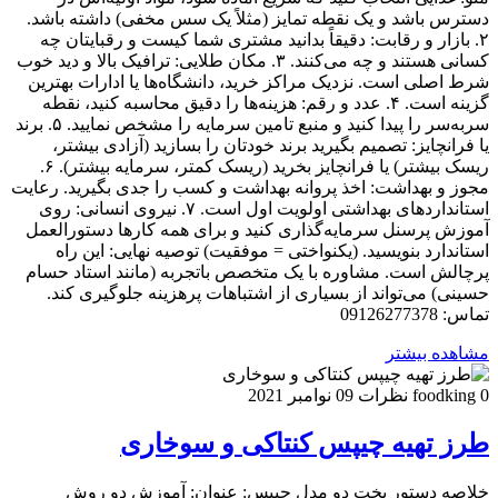
دسترس باشد و یک نقطه تمایز (مثلاً یک سس مخفی) داشته باشد.
۲. بازار و رقابت: دقیقاً بدانید مشتری شما کیست و رقبایتان چه
کسانی هستند و چه می‌کنند. ۳. مکان طلایی: ترافیک بالا و دید خوب
شرط اصلی است. نزدیک مراکز خرید، دانشگاه‌ها یا ادارات بهترین
گزینه است. ۴. عدد و رقم: هزینه‌ها را دقیق محاسبه کنید، نقطه
سربه‌سر را پیدا کنید و منبع تامین سرمایه را مشخص نمایید. ۵. برند
یا فرانچایز: تصمیم بگیرید برند خودتان را بسازید (آزادی بیشتر،
ریسک بیشتر) یا فرانچایز بخرید (ریسک کمتر، سرمایه بیشتر). ۶.
مجوز و بهداشت: اخذ پروانه بهداشت و کسب را جدی بگیرید. رعایت
استانداردهای بهداشتی اولویت اول است. ۷. نیروی انسانی: روی
آموزش پرسنل سرمایه‌گذاری کنید و برای همه کارها دستورالعمل
استاندارد بنویسید. (یکنواختی = موفقیت) توصیه نهایی: این راه
پرچالش است. مشاوره با یک متخصص باتجربه (مانند استاد حسام
حسینی) می‌تواند از بسیاری از اشتباهات پرهزینه جلوگیری کند.
تماس: 09126277378
مشاهده بیشتر
0 نظرات
foodking
09 نوامبر 2021
طرز تهیه چیپس کنتاکی و سوخاری
خلاصه دستور پخت دو مدل چیپس: عنوان: آموزش دو روش