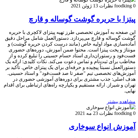
0 نظرات
foodking
13 ژوئن 2021
پیتزا با حریره گوشت گوساله و قارچ
این صفحه به آموزش تخصصی طرز تهیه پیتزای لاکچری با حریره
گوشت گوساله و قارچ می‌پردازد. دستورالعمل شامل مراحل دقیق
آماده‌سازی مواد اولیه خاص (مانند درست کردن حریره گوشت) و
مونتاژ و پخت پیتزا است. محتوا ضمن آموزش، دوره‌های حضوری
فست‌فود و رستوران‌داری استاد حسام حسینی را تبلیغ کرده و از
مخاطب برای ثبت‌نام و تماس دعوت می‌کند. نکات کلیدی: ارائه یک
دستورالعمل نسبتاً پیچیده و حرفه‌ای برای یک پیتزای خاص. تأکید بر
آموزش‌های تخصصی تیم "صفر تا صد فست‌فود" و استاد حسینی.
هدف اصلی: جذب مشتری برای دوره‌های آموزشی حضوری در
تهران و شیراز. ارائه مستقیم و یکپارچه راه‌های ارتباطی برای اقدام
نهایی.
مشاهده بیشتر
0 نظرات
foodking
23 مه 2021
آموزش انواع سوخاری