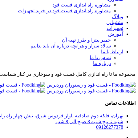
مشاوره راه اندازی فست فود
مشاوره راه اندازی فست فود در خرید تجهیزات
وبلاگ
پشتیبانی
تجهیزات
آموزش
خمیر پیتزا و طرز تهیه آن
سالاد سزار و هرآنچه درباره آن باید بدانیم
ارتباط با ما
تماس با ما
درباره ما
مجموعه ما تا راه اندازی کامل فست فود و سوخاری در کنار شماست
اطلاعات تماس
تهران، فلکه دوم صادقیه بلوار فردوس شرق، نبش چهار راه رامین پلاک 280، واحد 304 مجموعه راه اندازی صف
شنبه تا پنج شنبه 8 صبح الی 8 شب
09126277378