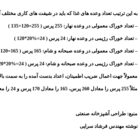
به این ترتیب تعداد وعده های غذا که باید در شیفت های کاری مختلف 
– تعداد خوراک معمولی در وعده نهار: 255 پرس ( 255=120+135 )
– تعداد خوراک رژیمی در وعده نهار: 24 پرس ( 24=%20*120 )
– تعداد خوراک معمولی در وعده صبحانه و شام: 165 پرس ( 165=120+45 )
– تعداد خوراک رژیمی در وعده صبحانه و شام: 24 پرس ( 24=%20*120 )
معمولاً جهت اعمال ضریب اطمینان، اعداد بدست آمده را به سمت بالا 
مثلاً 255 پرس را معادل 260 پرس، 165 را معادل 170 پرس و 24 را معادل 30 پرس غذا در نظر گرفته و ظرفیت تجهیزات و مساحت آشپزخانه مورد نیاز بیمارستان را بر این اساس محاسبه میکنیم.
منبع: طراحی آشپزخانه صنعتی
نوشته مهندس فرشاد سرایی