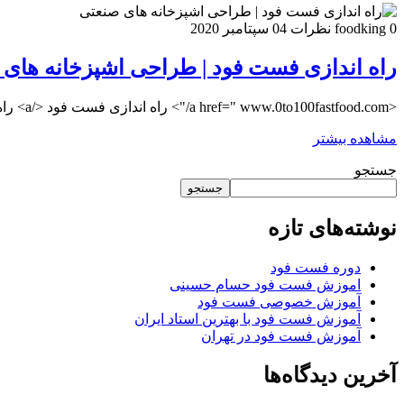
0 نظرات
foodking
04 سپتامبر 2020
راه اندازی فست فود | طراحی اشپزخانه های
<a href=" www.0to100fastfood.com/"> راه اندازی فست فود </a> راه اندازی فست فود | طراحی اشپزخانه های صنعتی صفر تا صد فست فود 0to100fastfood
مشاهده بیشتر
جستجو
جستجو
نوشته‌های تازه
دوره فست فود
اموزش فست فود حسام حسینی
آموزش خصوصی فست فود
آموزش فست فود با بهترین استاد ایران
آموزش فست فود در تهران
آخرین دیدگاه‌ها