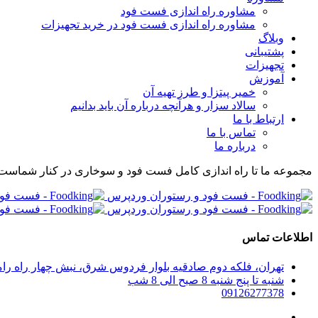
مشاوره راه اندازی فست فود
مشاوره راه اندازی فست فود در خرید تجهیزات
وبلاگ
پشتیبانی
تجهیزات
آموزش
خمیر پیتزا و طرز تهیه آن
سالاد سزار و هرآنچه درباره آن باید بدانیم
ارتباط با ما
تماس با ما
درباره ما
مجموعه ما تا راه اندازی کامل فست فود و سوخاری در کنار شماست
اطلاعات تماس
تهران، فلکه دوم صادقیه بلوار فردوس شرق، نبش چهار راه رامین پلاک 280، واحد 304 مجموعه راه اندازی صف
شنبه تا پنج شنبه 8 صبح الی 8 شب
09126277378