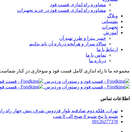
مشاوره راه اندازی فست فود
مشاوره راه اندازی فست فود در خرید تجهیزات
وبلاگ
پشتیبانی
تجهیزات
آموزش
خمیر پیتزا و طرز تهیه آن
سالاد سزار و هرآنچه درباره آن باید بدانیم
ارتباط با ما
تماس با ما
درباره ما
مجموعه ما تا راه اندازی کامل فست فود و سوخاری در کنار شماست
اطلاعات تماس
تهران، فلکه دوم صادقیه بلوار فردوس شرق، نبش چهار راه رامین پلاک 280، واحد 304 مجموعه راه اندازی صف
شنبه تا پنج شنبه 8 صبح الی 8 شب
09126277378