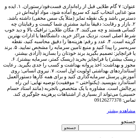
عنوان: ۷ گام طلایی قبل از راه‌اندازی فست‌فود/رستوران. ۱. ایده و
منو: غذایی انتخاب کنید که سریع آماده شود، مواد اولیه‌اش در
دسترس باشد و یک نقطه تمایز (مثلاً یک سس مخفی) داشته باشد.
۲. بازار و رقابت: دقیقاً بدانید مشتری شما کیست و رقبایتان چه
کسانی هستند و چه می‌کنند. ۳. مکان طلایی: ترافیک بالا و دید خوب
شرط اصلی است. نزدیک مراکز خرید، دانشگاه‌ها یا ادارات بهترین
گزینه است. ۴. عدد و رقم: هزینه‌ها را دقیق محاسبه کنید، نقطه
سربه‌سر را پیدا کنید و منبع تامین سرمایه را مشخص نمایید. ۵. برند
یا فرانچایز: تصمیم بگیرید برند خودتان را بسازید (آزادی بیشتر،
ریسک بیشتر) یا فرانچایز بخرید (ریسک کمتر، سرمایه بیشتر). ۶.
مجوز و بهداشت: اخذ پروانه بهداشت و کسب را جدی بگیرید. رعایت
استانداردهای بهداشتی اولویت اول است. ۷. نیروی انسانی: روی
آموزش پرسنل سرمایه‌گذاری کنید و برای همه کارها دستورالعمل
استاندارد بنویسید. (یکنواختی = موفقیت) توصیه نهایی: این راه
پرچالش است. مشاوره با یک متخصص باتجربه (مانند استاد حسام
حسینی) می‌تواند از بسیاری از اشتباهات پرهزینه جلوگیری کند.
تماس: 09126277378
مشاهده بیشتر
جستجو
جستجو