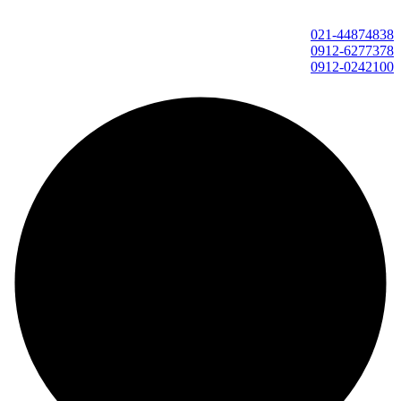
021-44874838
0912-6277378
0912-0242100