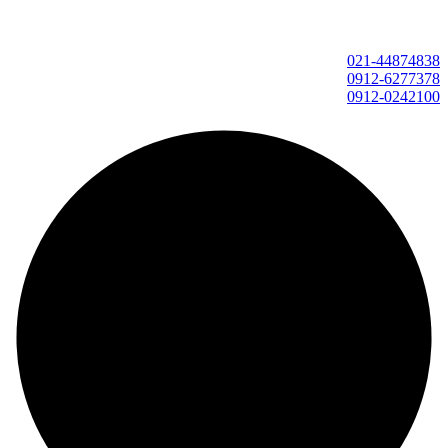
021-44874838
0912-6277378
0912-0242100