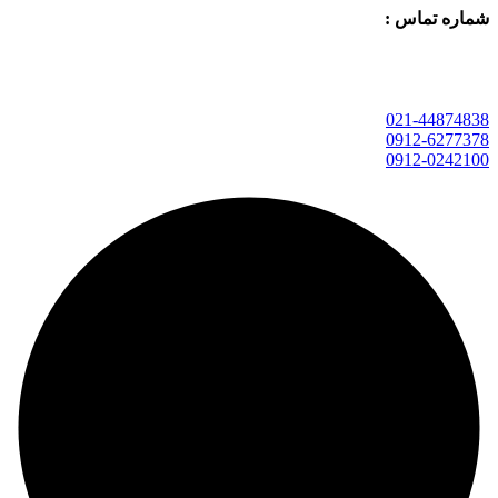
شماره تماس :
021-44874838
0912-6277378
0912-0242100