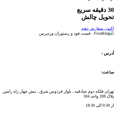
30 دقیقه سریع
تحویل
چالش
اکنون سفارش دهید
آدرس :
ساعت:
تهران فلکه دوم صادقیه ، بلوار فردوس شرق ، نبش چهار راه رامین
پلاک 208 واحد 304
از 9:30 الی 18:30