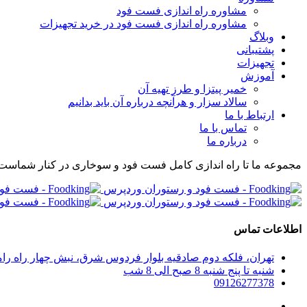
مشاوره راه اندازی فست فود
مشاوره راه اندازی فست فود در خرید تجهیزات
وبلاگ
پشتیبانی
تجهیزات
آموزش
خمیر پیتزا و طرز تهیه آن
سالاد سزار و هرآنچه درباره آن باید بدانیم
ارتباط با ما
تماس با ما
درباره ما
مجموعه ما تا راه اندازی کامل فست فود و سوخاری در کنار شماست
اطلاعات تماس
تهران، فلکه دوم صادقیه بلوار فردوس شرق، نبش چهار راه رامین پلاک 280، واحد 304 مجموعه راه اندازی صف
شنبه تا پنج شنبه 8 صبح الی 8 شب
09126277378