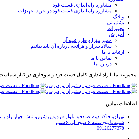
مشاوره راه اندازی فست فود
مشاوره راه اندازی فست فود در خرید تجهیزات
وبلاگ
پشتیبانی
تجهیزات
آموزش
خمیر پیتزا و طرز تهیه آن
سالاد سزار و هرآنچه درباره آن باید بدانیم
ارتباط با ما
تماس با ما
درباره ما
مجموعه ما تا راه اندازی کامل فست فود و سوخاری در کنار شماست
اطلاعات تماس
تهران، فلکه دوم صادقیه بلوار فردوس شرق، نبش چهار راه رامین پلاک 280، واحد 304 مجموعه راه اندازی صف
شنبه تا پنج شنبه 8 صبح الی 8 شب
09126277378