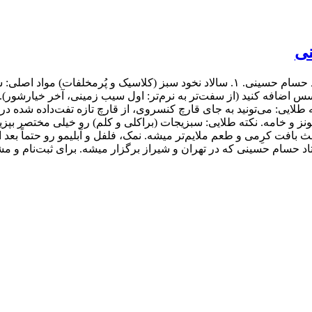
نی
عنوان: آموزش ۳ سالاد خوشمزه و پُرفروش فست‌فودی توسط استاد حسام حسینی. ۱. سالاد نخو
ایونز و خامه. نکته طلایی: سبزیجات (براکلی و کلم) رو خیلی مختصر ب
ث بافت کرِمی و طعم ملایم‌تر میشه. نمک، فلفل و آبلیمو رو حتماً ب
ه در تهران و شیراز برگزار میشه. برای ثبت‌نام و مشاوره: تلفن: ۰۹۱۲۶۲۷۷۳۷۸ | واتسا