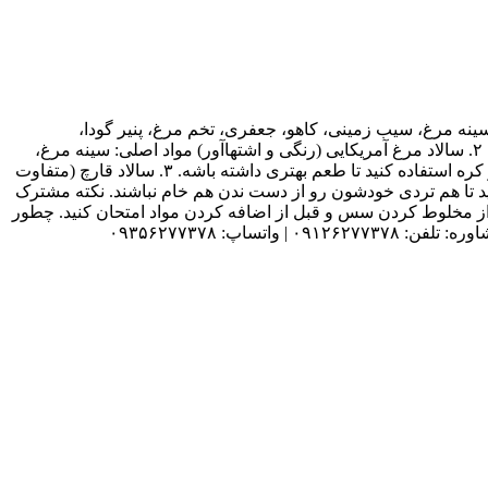
د سبز (کلاسیک و پُرمخلفات) مواد اصلی: سینه مرغ، سیب زمینی، کاهو، جعفری، تخم مرغ، پنیر گودا،
خیارشور، نخود سبز، مایونز و خامه. نکته طلایی: مواد را به ترتیب به سس اضافه کنید (از سفت‌تر به نرم‌تر: اول سیب زمینی، آخر خیارشور). ۲. سالاد مرغ آمریکایی (رنگی و اشتهاآور) مواد اصلی: سینه مرغ،
قارچ، نخود فرنگی، فلفل دلمه‌ای رنگی، تخم مرغ، مایونز و خامه. نکته طلایی: می‌تونید به جای قارچ کنسروی، از قارچ تازه تفت‌داده شده در کره استفاده کنید تا طعم بهتری داشته باشه. ۳. سالاد قارچ (متفاوت
پزید تا هم تردی خودشون رو از دست ندن هم خام نباشند. نکته مشترک
عد از مخلوط کردن سس و قبل از اضافه کردن مواد امتحان کنید. چطور
پ: ۰۹۳۵۶۲۷۷۳۷۸