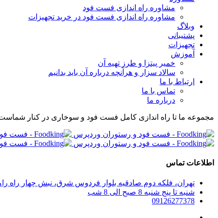
مشاوره راه اندازی فست فود
مشاوره راه اندازی فست فود در خرید تجهیزات
وبلاگ
پشتیبانی
تجهیزات
آموزش
خمیر پیتزا و طرز تهیه آن
سالاد سزار و هرآنچه درباره آن باید بدانیم
ارتباط با ما
تماس با ما
درباره ما
مجموعه ما تا راه اندازی کامل فست فود و سوخاری در کنار شماست
اطلاعات تماس
تهران، فلکه دوم صادقیه بلوار فردوس شرق، نبش چهار راه رامین پلاک 280، واحد 304 مجموعه راه اندازی صف
شنبه تا پنج شنبه 8 صبح الی 8 شب
09126277378