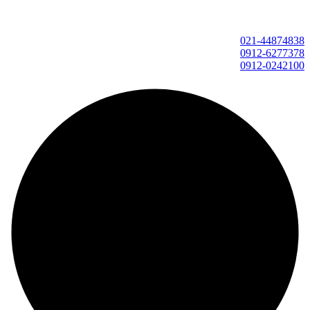
021-44874838
0912-6277378
0912-0242100