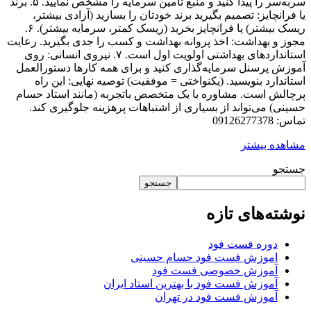
سربه‌سر را پیدا کنید و منبع تامین سرمایه را مشخص نمایید. ۵. برند
یا فرانچایز: تصمیم بگیرید برند خودتان را بسازید (آزادی بیشتر،
ریسک بیشتر) یا فرانچایز بخرید (ریسک کمتر، سرمایه بیشتر). ۶.
مجوز و بهداشت: اخذ پروانه بهداشت و کسب را جدی بگیرید. رعایت
استانداردهای بهداشتی اولویت اول است. ۷. نیروی انسانی: روی
آموزش پرسنل سرمایه‌گذاری کنید و برای همه کارها دستورالعمل
استاندارد بنویسید. (یکنواختی = موفقیت) توصیه نهایی: این راه
پرچالش است. مشاوره با یک متخصص باتجربه (مانند استاد حسام
حسینی) می‌تواند از بسیاری از اشتباهات پرهزینه جلوگیری کند.
تماس: 09126277378
مشاهده بیشتر
جستجو
جستجو
نوشته‌های تازه
دوره فست فود
اموزش فست فود حسام حسینی
آموزش خصوصی فست فود
آموزش فست فود با بهترین استاد ایران
آموزش فست فود در تهران