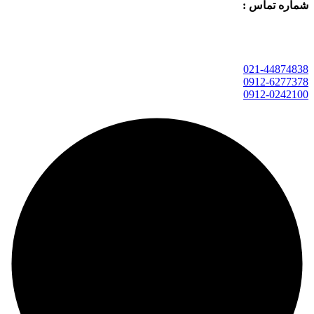
شماره تماس :
021-44874838
0912-6277378
0912-0242100