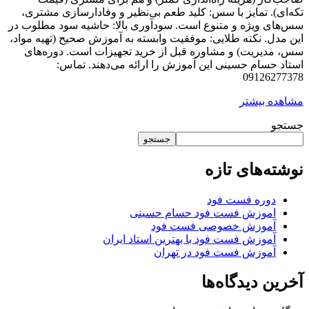
تکه‌ای). تمایز با سس: کلید طعم بی‌نظیر و وفادارسازی مشتری،
سس‌های ویژه و متنوع است. سودآوری بالا: حاشیه سود مطلوب در
این مدل. نکته طلایی: موفقیت وابسته به آموزش صحیح (تهیه مواد،
سس، مدیریت) و مشاوره قبل از خرید تجهیزات است. دوره‌های
استاد حسام حسینی این آموزش را ارائه می‌دهند. تماس:
09126277378
مشاهده بیشتر
جستجو
جستجو
نوشته‌های تازه
دوره فست فود
اموزش فست فود حسام حسینی
آموزش خصوصی فست فود
آموزش فست فود با بهترین استاد ایران
آموزش فست فود در تهران
آخرین دیدگاه‌ها