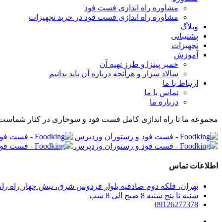
مشاوره راه اندازی فست فود
مشاوره راه اندازی فست فود در خرید تجهیزات
وبلاگ
پشتیبانی
تجهیزات
آموزش
خمیر پیتزا و طرز تهیه آن
سالاد سزار و هرآنچه درباره آن باید بدانیم
ارتباط با ما
تماس با ما
درباره ما
مجموعه ما تا راه اندازی کامل فست فود و سوخاری در کنار شماست
اطلاعات تماس
تهران، فلکه دوم صادقیه بلوار فردوس شرق، نبش چهار راه رامین پلاک 280، واحد 304 مجموعه راه اندازی صف
شنبه تا پنج شنبه 8 صبح الی 8 شب
09126277378