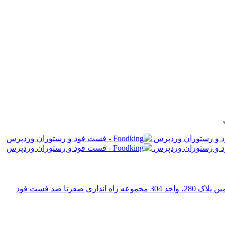
رتا صد فست فود