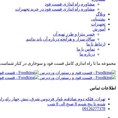
مشاوره راه اندازی فست فود
مشاوره راه اندازی فست فود در خرید تجهیزات
وبلاگ
پشتیبانی
تجهیزات
آموزش
خمیر پیتزا و طرز تهیه آن
سالاد سزار و هرآنچه درباره آن باید بدانیم
ارتباط با ما
تماس با ما
درباره ما
مجموعه ما تا راه اندازی کامل فست فود و سوخاری در کنار شماست
اطلاعات تماس
تهران، فلکه دوم صادقیه بلوار فردوس شرق، نبش چهار راه رامین پلاک 280، واحد 304 مجموعه راه اندازی صف
شنبه تا پنج شنبه 8 صبح الی 8 شب
09126277378