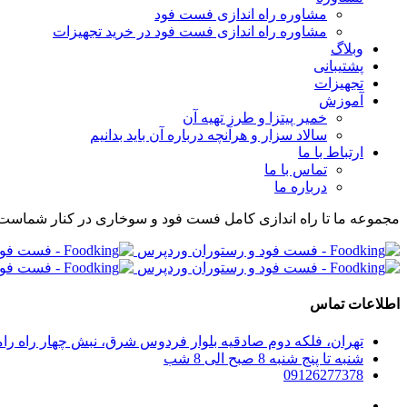
مشاوره راه اندازی فست فود
مشاوره راه اندازی فست فود در خرید تجهیزات
وبلاگ
پشتیبانی
تجهیزات
آموزش
خمیر پیتزا و طرز تهیه آن
سالاد سزار و هرآنچه درباره آن باید بدانیم
ارتباط با ما
تماس با ما
درباره ما
مجموعه ما تا راه اندازی کامل فست فود و سوخاری در کنار شماست
اطلاعات تماس
تهران، فلکه دوم صادقیه بلوار فردوس شرق، نبش چهار راه رامین پلاک 280، واحد 304 مجموعه راه اندازی صف
شنبه تا پنج شنبه 8 صبح الی 8 شب
09126277378