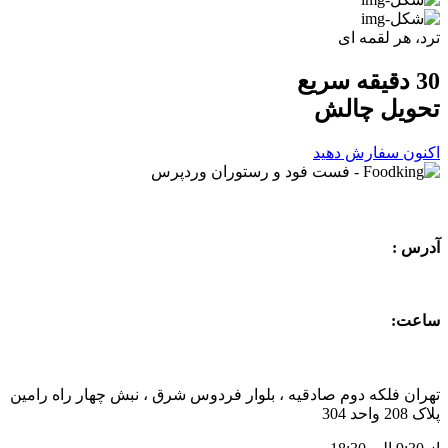
ترد، هر لقمه ای
30 دقیقه سریع
تحویل
چالش
اکنون سفارش دهید
آدرس :
ساعت:
تهران فلکه دوم صادقیه ، بلوار فردوس شرق ، نبش چهار راه رامین
پلاک 208 واحد 304