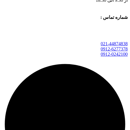
از 9:30 الی 18:30
شماره تماس :
021-44874838
0912-6277378
0912-0242100