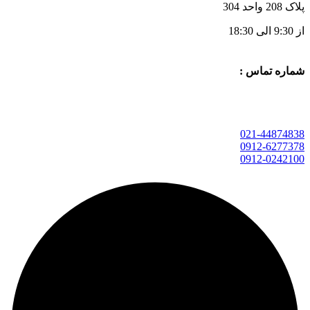
پلاک 208 واحد 304
از 9:30 الی 18:30
شماره تماس :
021-44874838
0912-6277378
0912-0242100