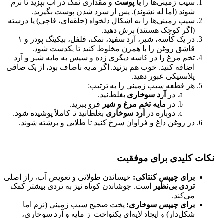
سیب زمینی‌ها را
با پوست
و مقداری نمک در آب بپزید تا نرم
شوند (اما له نشوند). پس از سرد شدن پوست بگیرید.
سیب زمینی‌ها را به اشکال دلخواه (حلقه‌ای، قاچی) یا درسته
(اگر کوچک هستند) برش دهید.
در یک کاسه، شیر، آرد سفید، نمک، فلفل، بیکینگ پودر و ۱
قاشق روغن را با همزن مخلوط کنید تا یکدست شود.
تخم مرغ را در کاسه دیگری زده و سپس به مایه شیر و آرد
اضافه کنید. خوب هم بزنید. اگر مایه ناصاف بود، از یک صافی
پلاستیکی عبور دهید.
هر قطعه سیب زمینی را به ترتیب:
در
آرد سوخاری
بغلطانید.
در
مایه تخم مرغ و شیر
فرو ببرید.
دوباره در
آرد سوخاری
بغلطانید تا کاملاً پوشیده شود.
در روغن داغ و فراوان سرخ کنید تا طلایی و برشته شوند.
نکات کلیدی برای موفقیت
برای چیپس کنتاکی:
خیساندن طولانی و تعویض آب، راز اصلی
تردی بی‌نظیر
است. جوشاندن کوتاه نیز به تردی بیشتر کمک
می‌کند.
برای چیپس سوخاری:
پخت صحیح سیب زمینی (نرم اما
شکل‌دار) و ایجاد لایه‌ای یکنواخت از مایه و آرد سوخاری،