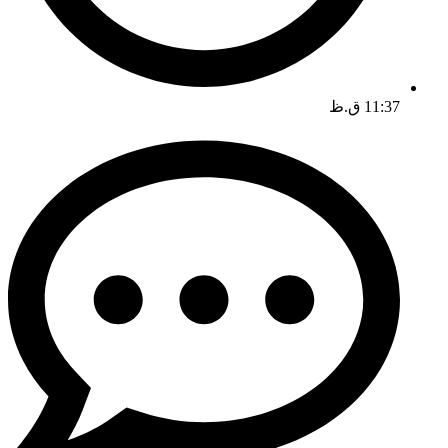
11:37 ق.ظ