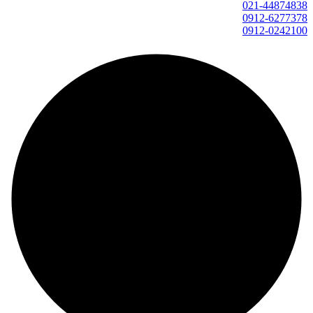
021-44874838
0912-6277378
0912-0242100