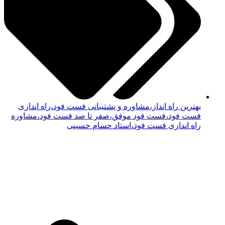
بهترین راه انداز،مشاوره و پشتیبانی فست فود،راه اندازی
فست فود،فست فود موفق،صفر تا صد فست فود،مشاوره
راه اندازی فست فود،استاد حسام حسینی