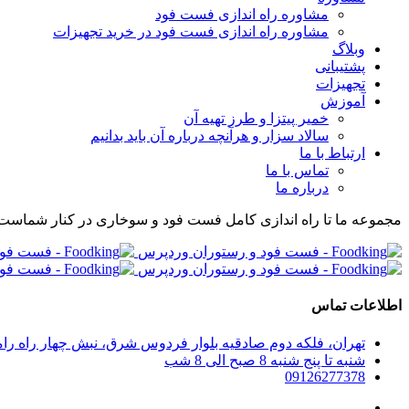
مشاوره راه اندازی فست فود
مشاوره راه اندازی فست فود در خرید تجهیزات
وبلاگ
پشتیبانی
تجهیزات
آموزش
خمیر پیتزا و طرز تهیه آن
سالاد سزار و هرآنچه درباره آن باید بدانیم
ارتباط با ما
تماس با ما
درباره ما
مجموعه ما تا راه اندازی کامل فست فود و سوخاری در کنار شماست
اطلاعات تماس
تهران، فلکه دوم صادقیه بلوار فردوس شرق، نبش چهار راه رامین پلاک 280، واحد 304 مجموعه راه اندازی صف
شنبه تا پنج شنبه 8 صبح الی 8 شب
09126277378