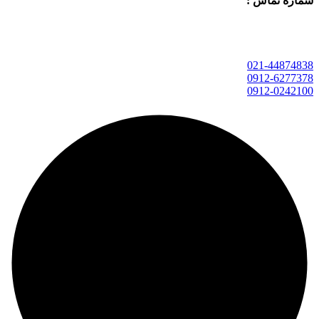
شماره تماس :
021-44874838
0912-6277378
0912-0242100