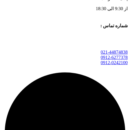
از 9:30 الی 18:30
شماره تماس :
021-44874838
0912-6277378
0912-0242100