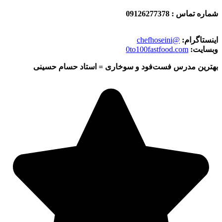
شماره تماس : 09126277378
اینستاگرام:
@chefhoseini
وبسایت:
0to100fastfood.com
بهترین مدرس فست‌فود و سوخاری = استاد حسام حسینی