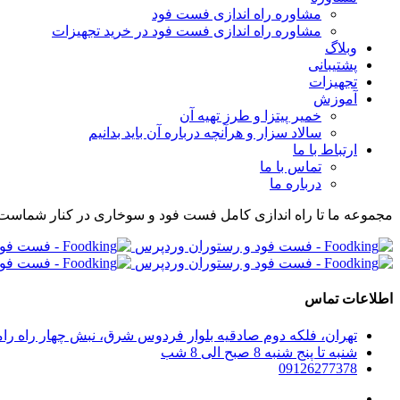
مشاوره راه اندازی فست فود
مشاوره راه اندازی فست فود در خرید تجهیزات
وبلاگ
پشتیبانی
تجهیزات
آموزش
خمیر پیتزا و طرز تهیه آن
سالاد سزار و هرآنچه درباره آن باید بدانیم
ارتباط با ما
تماس با ما
درباره ما
مجموعه ما تا راه اندازی کامل فست فود و سوخاری در کنار شماست
اطلاعات تماس
تهران، فلکه دوم صادقیه بلوار فردوس شرق، نبش چهار راه رامین پلاک 280، واحد 304 مجموعه راه اندازی صف
شنبه تا پنج شنبه 8 صبح الی 8 شب
09126277378