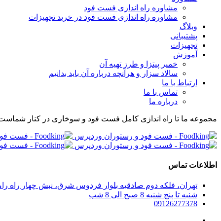
مشاوره راه اندازی فست فود
مشاوره راه اندازی فست فود در خرید تجهیزات
وبلاگ
پشتیبانی
تجهیزات
آموزش
خمیر پیتزا و طرز تهیه آن
سالاد سزار و هرآنچه درباره آن باید بدانیم
ارتباط با ما
تماس با ما
درباره ما
مجموعه ما تا راه اندازی کامل فست فود و سوخاری در کنار شماست
اطلاعات تماس
تهران، فلکه دوم صادقیه بلوار فردوس شرق، نبش چهار راه رامین پلاک 280، واحد 304 مجموعه راه اندازی صف
شنبه تا پنج شنبه 8 صبح الی 8 شب
09126277378