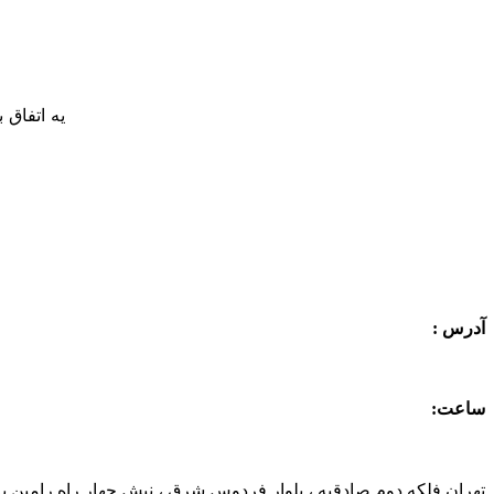
یه اتفاق
آدرس :
ساعت:
تهران فلکه دوم صادقیه ، بلوار فردوس شرق ، نبش چهار راه رامین پلاک 208 واحد