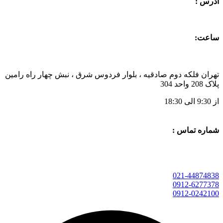
آدرس :
ساعت:
تهران فلکه دوم صادقیه ، بلوار فردوس شرق ، نبش چهار راه رامین
پلاک 208 واحد 304
از 9:30 الی 18:30
شماره تماس :
021-44874838
0912-6277378
0912-0242100