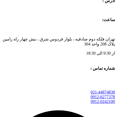
آدرس :
ساعت:
تهران فلکه دوم صادقیه ، بلوار فردوس شرق ، نبش چهار راه رامین
پلاک 208 واحد 304
از 9:30 الی 18:30
شماره تماس :
021-44874838
0912-6277378
0912-0242100